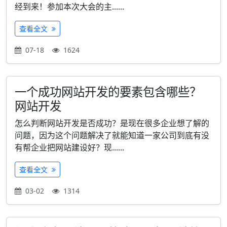
经到来！参加本次大会的主......
查看全文
07-18
1624
一个成功网站开发的要素包含哪些？
网站开发
怎么判断网站开发是否成功？是现在很多企业想了解的
问题，因为这个问题解决了就能知道一家公司到底有没
有帮企业把网站建设好？现......
查看全文
03-02
1314