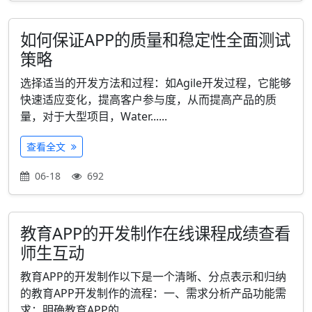
如何保证APP的质量和稳定性全面测试
策略
选择适当的开发方法和过程：如Agile开发过程，它能够
快速适应变化，提高客户参与度，从而提高产品的质
量，对于大型项目，Water......
查看全文
06-18
692
教育APP的开发制作在线课程成绩查看
师生互动
教育APP的开发制作以下是一个清晰、分点表示和归纳
的教育APP开发制作的流程：一、需求分析产品功能需
求：明确教育APP的......