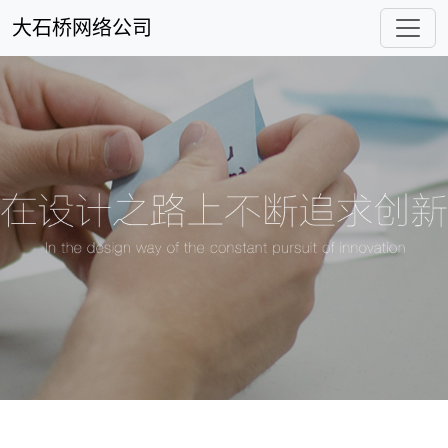
大石桥网络公司